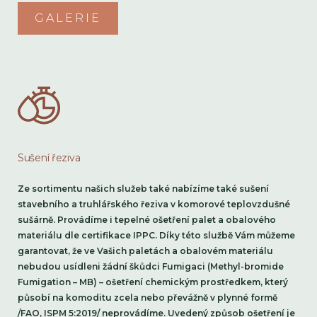
GALERIE
Sušení řeziva
Ze sortimentu našich služeb také nabízíme také sušení
stavebního a truhlářského řeziva v komorové teplovzdušné
sušárně. Provádíme i tepelné ošetření palet a obalového
materiálu dle certifikace IPPC. Díky této službě Vám můžeme
garantovat, že ve Vašich paletách a obalovém materiálu
nebudou usídleni žádní škůdci Fumigaci (Methyl-bromide
Fumigation – MB) – ošetření chemickým prostředkem, který
působí na komoditu zcela nebo převážně v plynné formě
/FAO, ISPM 5:2019/ neprovádíme. Uvedený způsob ošetření je