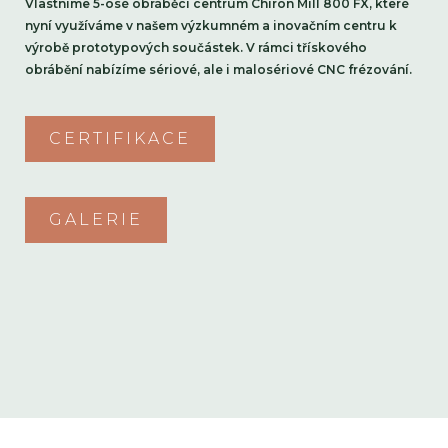
Vlastníme 5-osé obráběcí centrum Chiron Mill 800 FX, které
nyní využíváme v našem výzkumném a inovačním centru k
výrobě prototypových součástek. V rámci třískového
obrábění nabízíme sériové, ale i malosériové CNC frézování.
CERTIFIKACE
GALERIE